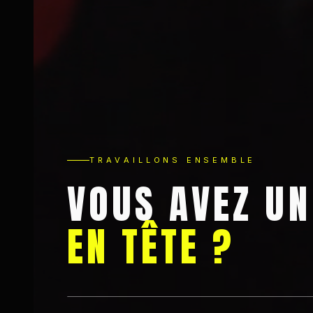
T
R
A
V
A
I
L
L
O
N
S
E
N
S
E
M
B
L
E
V
O
U
S
A
V
E
Z
U
N
E
N
T
Ê
T
E
?