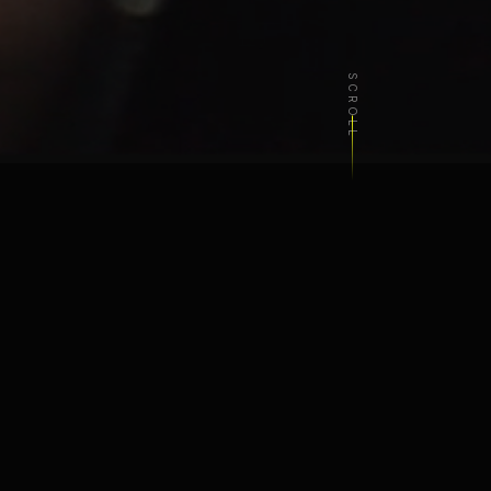
SCROLL
S