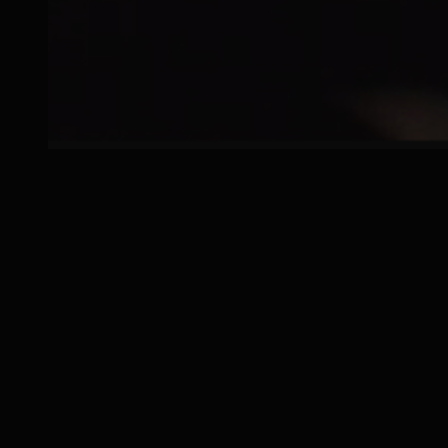
É
C
R
I
V
E
Z
-
N
O
U
S