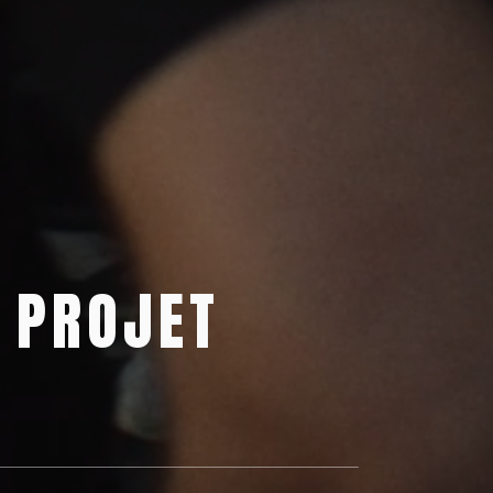
MENTIONS LÉGALES
P
R
O
J
E
T