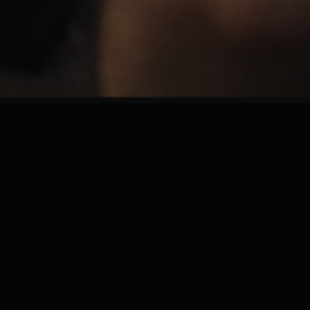
A
P
P
E
L
E
Z
-
N
O
U